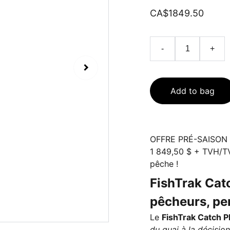
CA$1849.50
-
+
Add to bag
OFFRE PRÉ-SAISON ! 
1 849,50 $ + TVH/TV
pêche !
FishTrak Cat
pêcheurs, pen
Le
FishTrak Catch P
du quai à la décision