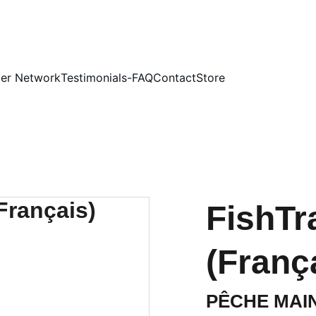
ler Network
Testimonials-FAQ
Contact
Store
FishTr
(Franç
PÊCHE MAI