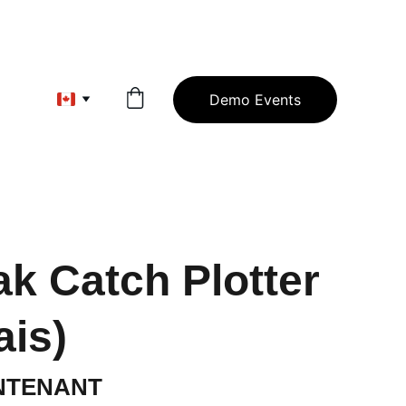
Demo Events
ak Catch Plotter
ais)
NTENANT