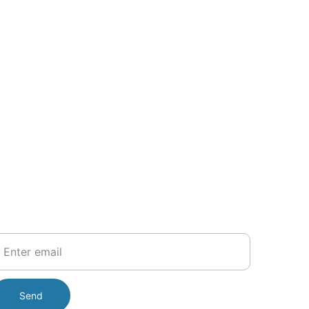
our Email
Send